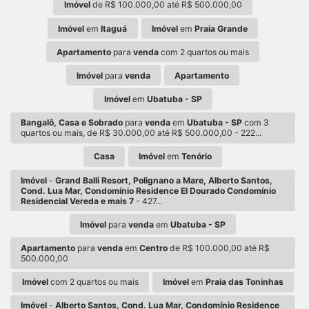
Imóvel
de R$ 100.000,00 até R$ 500.000,00
Imóvel
em
Itaguá
Imóvel
em
Praia Grande
Apartamento
para
venda
com 2 quartos ou mais
Imóvel
para
venda
Apartamento
Imóvel
em
Ubatuba - SP
Bangalô, Casa e Sobrado
para
venda
em
Ubatuba - SP
com 3
quartos ou mais, de R$ 30.000,00 até R$ 500.000,00 - 222...
Casa
Imóvel
em
Tenório
Imóvel
-
Grand Balli Resort, Polignano a Mare, Alberto Santos,
Cond. Lua Mar, Condomínio Residence El Dourado Condomínio
Residencial Vereda e mais 7
- 427...
Imóvel
para
venda
em
Ubatuba - SP
Apartamento
para
venda
em
Centro
de R$ 100.000,00 até R$
500.000,00
Imóvel
com 2 quartos ou mais
Imóvel
em
Praia das Toninhas
Imóvel
-
Alberto Santos, Cond. Lua Mar, Condomínio Residence