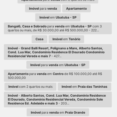
Imóvel
para
venda
Apartamento
Imóvel
em
Ubatuba - SP
Bangalô, Casa e Sobrado
para
venda
em
Ubatuba - SP
com 3
quartos ou mais, de R$ 30.000,00 até R$ 500.000,00 - 222...
Casa
Imóvel
em
Tenório
Imóvel
-
Grand Balli Resort, Polignano a Mare, Alberto Santos,
Cond. Lua Mar, Condomínio Residence El Dourado Condomínio
Residencial Vereda e mais 7
- 427...
Imóvel
para
venda
em
Ubatuba - SP
Apartamento
para
venda
em
Centro
de R$ 100.000,00 até R$
500.000,00
Imóvel
com 2 quartos ou mais
Imóvel
em
Praia das Toninhas
Imóvel
-
Alberto Santos, Cond. Lua Mar, Condomínio Residence
El Dourado, Condomínio Residencial Vereda, Condomínio Sole
Residence Ed. Adelaide e mais 3
- 203...
Imóvel
para
venda
em
Praia Grande